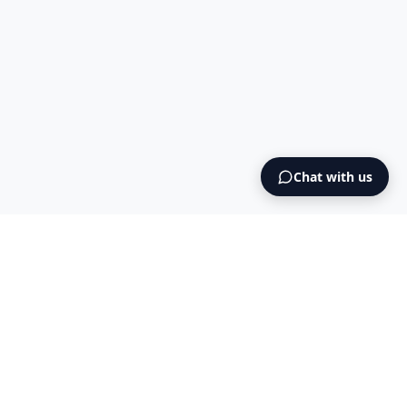
Chat with us
Intermediary AS
contact@intermediary.no
+47 965 03 953
Blog
Cookies
Terms & Conditions
NO925615471