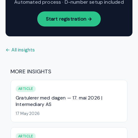
Automated process · D-number setup included
Start registration →
← All insights
MORE INSIGHTS
ARTICLE
Gratulerer med dagen — 17. mai 2026 |
Intermediary AS
17 May 2026
ARTICLE