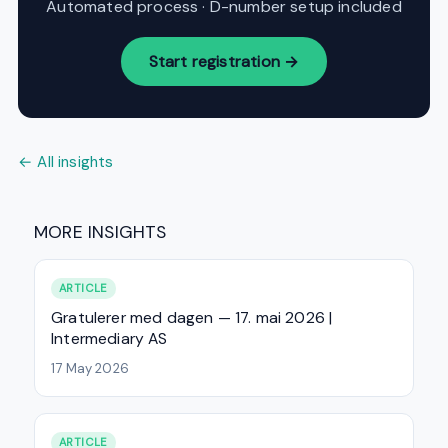
Automated process · D-number setup included
Start registration →
← All insights
MORE INSIGHTS
ARTICLE
Gratulerer med dagen — 17. mai 2026 |
Intermediary AS
17 May 2026
ARTICLE