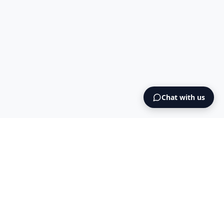
Chat with us
Intermediary AS
contact@intermediary.no
+47 965 03 953
Blog
Cookies
Terms & Conditions
NO925615471