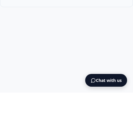
Chat with us
Intermediary AS
contact@intermediary.no
+47 965 03 953
Blog
Cookies