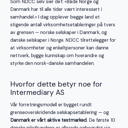
Som NDCC selv sier det: «Både Norge og
Danmark har til alle tider vært interessert i
samhandel.» I dag opplever begge land et
stigende antall virksomhetsetableringer på tvers
av grensen — norske selskaper i Danmark, og
danske selskaper i Norge. NDCC tilrettelegger for
at virksomheter og enkeltpersoner kan danne
nettverk, bygge kunnskap om hverandre og
styrke den norsk-danske samhandelen.
Hvorfor dette betyr noe for
Intermediary AS
Vår forretningsmodell er bygget rundt
grenseoverskridende selskapsetablering — og
Danmark er vårt aktive testmarked
. De første 10
danske pilotkundene er allerede onboardet via