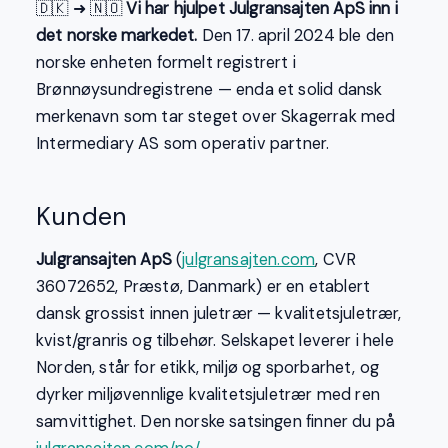
🇩🇰 ➜ 🇳🇴
Vi har hjulpet Julgransajten ApS inn i
det norske markedet.
Den 17. april 2024 ble den
norske enheten formelt registrert i
Brønnøysundregistrene — enda et solid dansk
merkenavn som tar steget over Skagerrak med
Intermediary AS som operativ partner.
Kunden
Julgransajten ApS
(
julgransajten.com
, CVR
36072652, Præstø, Danmark) er en etablert
dansk grossist innen juletrær — kvalitetsjuletrær,
kvist/granris og tilbehør. Selskapet leverer i hele
Norden, står for etikk, miljø og sporbarhet, og
dyrker miljøvennlige kvalitetsjuletrær med ren
samvittighet. Den norske satsingen finner du på