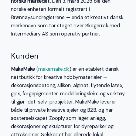
norske markedet.
Den 3. mars 2025 ble den
norske enheten formelt registrert i
Brønnøysundregistrene — enda et kreativt dansk
merkenavn som tar steget over Skagerrak med
Intermediary AS som operativ partner.
Kunden
MakeMake
(
makemake.dk
) er en etablert dansk
nettbutikk for kreative hobbymaterialer —
dekorasjonsbetong, silikon, alginat, flytende latex,
gips, fargepigmenter, modelleringsleire og verktøy
til gjør-det-selv-prosjekter. MakeMake leverer
både til private kreative sjeler og B2B, og har
søsterselskapet Zooply som lager anlegg,
dekorasjoner og skulpturer for dyreparker og
attraksjoner. Selskapet har allerede lokal